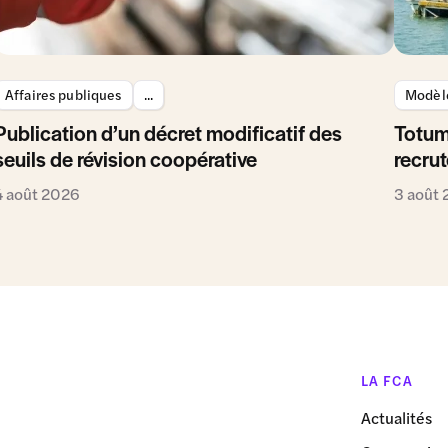
Affaires publiques
...
Modèle
Publication d’un décret modificatif des
Totum
seuils de révision coopérative
recrut
4 août 2026
3 août
LA FCA
Actualités