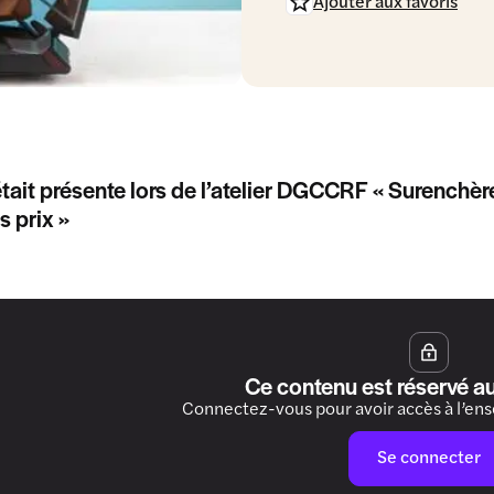
Ajouter aux favoris
tait présente lors de l’atelier DGCCRF « Surenchèr
s prix »
Ce contenu est réservé a
Connectez-vous pour avoir accès à l’en
Se connecter