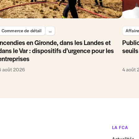
Commerce de détail
...
Affair
Incendies en Gironde, dans les Landes et
Public
dans le Var : dispositifs d’urgence pour les
seuils
entreprises
6 août 2026
4 août
LA FCA
Actualités