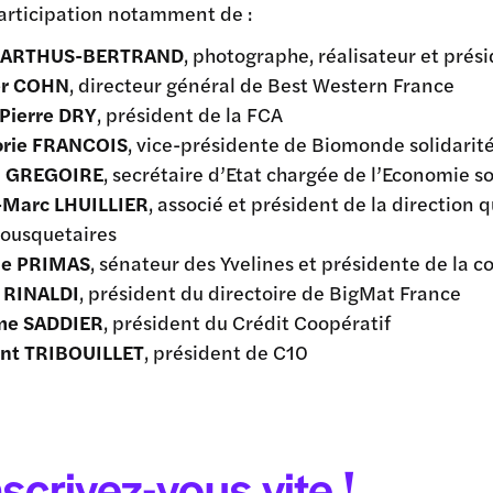
participation notamment de :
 ARTHUS-BERTRAND
, photographe, réalisateur et pré
er COHN
, directeur général de Best Western France
Pierre DRY
, président de la FCA
orie FRANCOIS
, vice-présidente de Biomonde solidarit
ia GREGOIRE
, secrétaire d’Etat chargée de l’Economie so
-Marc LHUILLIER
, associé et président de la directio
ousquetaires
ie PRIMAS
, sénateur des Yvelines et présidente de la
 RINALDI
, président du directoire de BigMat France
me SADDIER
, président du Crédit Coopératif
ent TRIBOUILLET
, président de C10
nscrivez-vous vite !