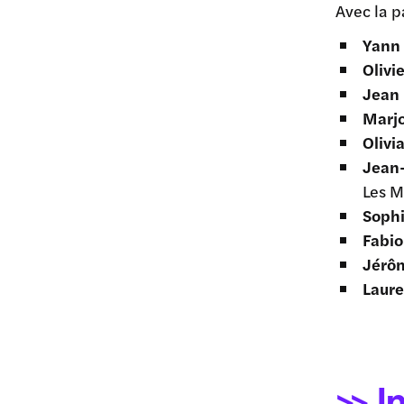
Avec la 
Yann
Olivi
Jean 
Marj
Oliv
Jean
Les M
Soph
Fabio
Jérô
Laur
>> I