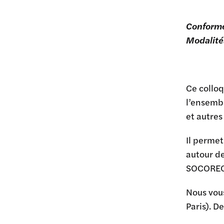
Conformé
Modalités
Ce collo
l’ensembl
et autres
Il permet
autour de
SOCOREC 
Nous vou
Paris). D