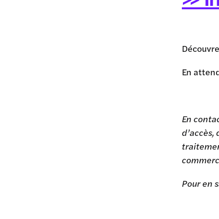
Découvre
En atten
En contac
d’accès, 
traitemen
commerci
Pour en s