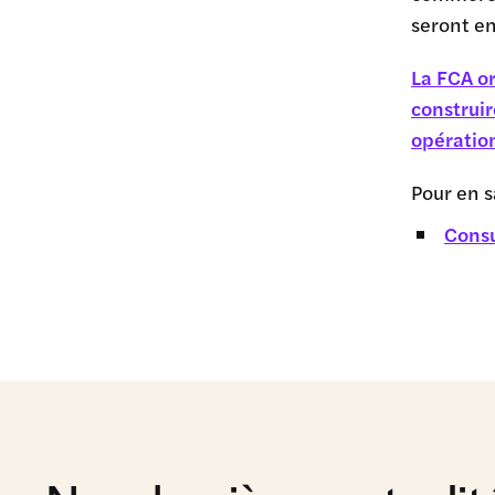
seront en
La FCA or
construir
opération
Pour en s
Consu