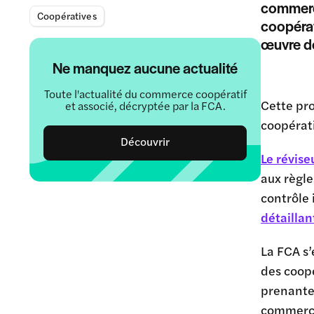
commerc
Coopératives
coopérat
œuvre de
Ne manquez aucune actualité
Toute l'actualité du commerce coopératif
Cette pr
et associé, décryptée par la FCA.
coopérat
Découvrir
Le révise
aux règle
contrôle
détaillan
La FCA s’
des coopé
prenantes
commerce.