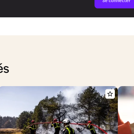
Se connecter
és