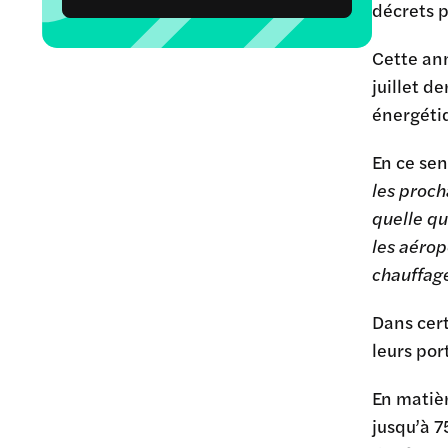
décrets p
Cette an
juillet d
énergétiq
En ce sen
les proch
quelle qu
les aérop
chauffage
Dans cert
leurs por
En matièr
jusqu’à 