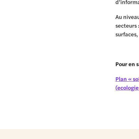
d’informa
Au niveau
secteurs 
surfaces,
Pour en s
Plan « s
(ecologie