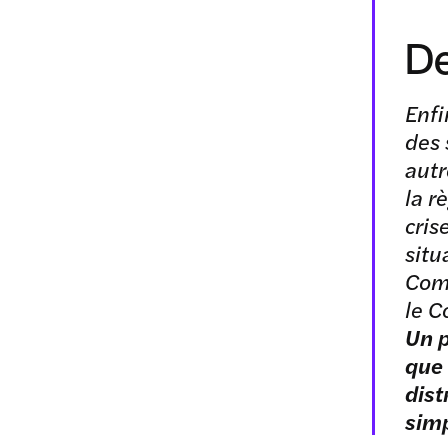
De
Enfi
des 
autr
la r
cris
situ
Comm
le C
Un p
que 
dist
simp