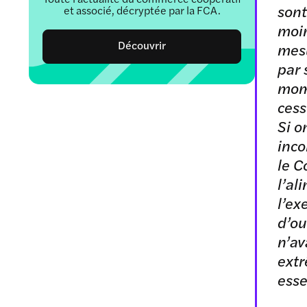
sont
et associé, décryptée par la FCA.
moi
Découvrir
mesu
par 
mome
cess
Si o
inco
le C
l’al
l’ex
d’ou
n’av
extr
esse