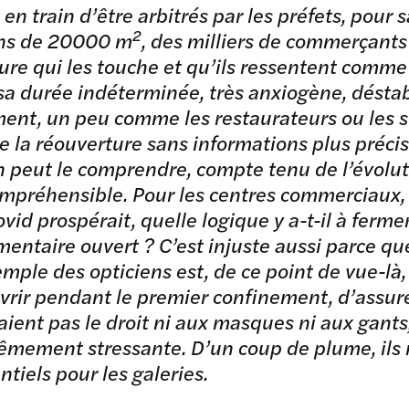
 en train d’être arbitrés par les préfets, pour 
2
ns de 20000 m
, des milliers de commerçants
re qui les touche et qu’ils ressentent comme 
sa durée indéterminée, très anxiogène, déstab
nt, un peu comme les restaurateurs ou les st
e la réouverture sans informations plus précis
n peut le comprendre, compte tenu de l’évolut
mpréhensible. Pour les centres commerciaux, 
ovid prospérait, quelle logique y a-t-il à fermer
imentaire ouvert ? C’est injuste aussi parce qu
emple des opticiens est, de ce point de vue-là
vrir pendant le premier confinement, d’assur
aient pas le droit ni aux masques ni aux gants
êmement stressante. D’un coup de plume, ils 
ntiels pour les galeries.