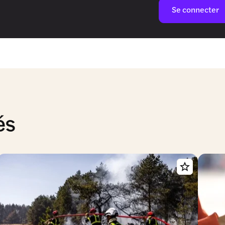
Se connecter
és