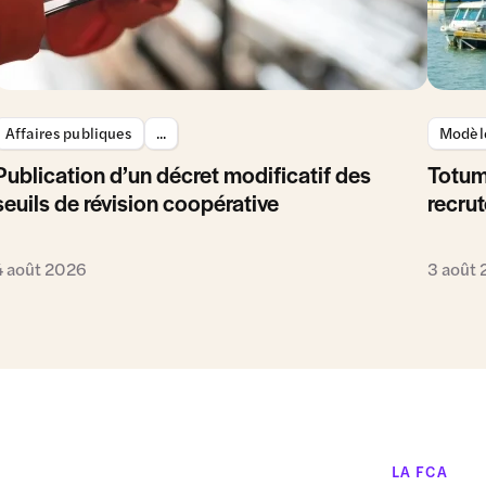
Affaires publiques
...
Modèle
Publication d’un décret modificatif des
Totum
seuils de révision coopérative
recrut
4 août 2026
3 août
LA FCA