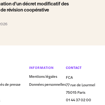
ation d’un décret modificatif des
 de révision coopérative
 2026
INFORMATION
CONTACT
Mentions légales
FCA
s de presse
Données personnelles
77 rue de Lourmel
75015 Paris
01 44 37 02 00
s