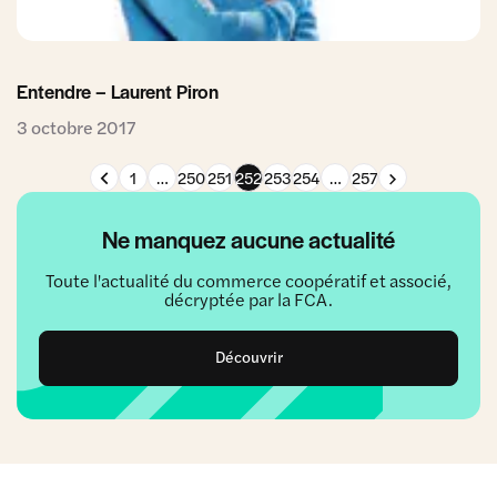
Entendre – Laurent Piron
3 octobre 2017
Page précédente
Page suivante
1
…
250
251
252
253
254
…
257
Ne manquez aucune actualité
Toute l'actualité du commerce coopératif et associé,
décryptée par la FCA.
Découvrir