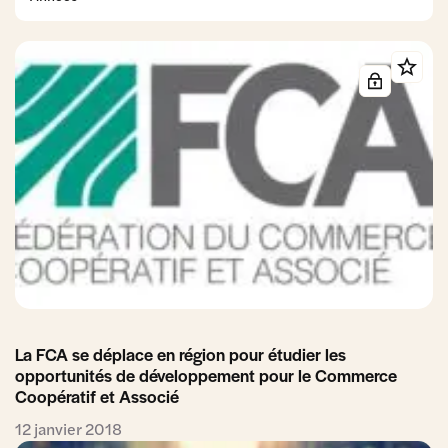
publiques
commerciaux
de détail
Concurrence
Consommation
Coopératives
et
et Promotions
Distribution
Données
FCA
Finance
Fiscalité et
personnelles
Comptabilité
Gestion du
Gouvernance
Logistique
Modèle
patrimoine
coopératif
et associé
Moyens
Numérique
Relations
RSE
de
et IA
commerciales
paiement
Simplification
Transmission-
Travail et
Reprise et
Formation
Entrepreneuriat
La FCA se déplace en région pour étudier les
Urbanisme
Vie des
opportunités de développement pour le Commerce
et
sociétés
Coopératif et Associé
Immobilier
commercial
12 janvier 2018