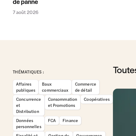
de panne
7 août 2026
Toute
THÉMATIQUES :
Affaires
Baux
Commerce
publiques
commerciaux
de détail
Concurrence
Consommation
Coopératives
et
et Promotions
Distribution
Données
FCA
Finance
personnelles
Fiscalité et
Gestion du
Gouvernance