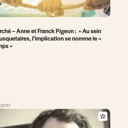
rché – Anne et Franck Pigeon : » Au sein
squetaires, l’implication se nomme le «
emps »
r 2017