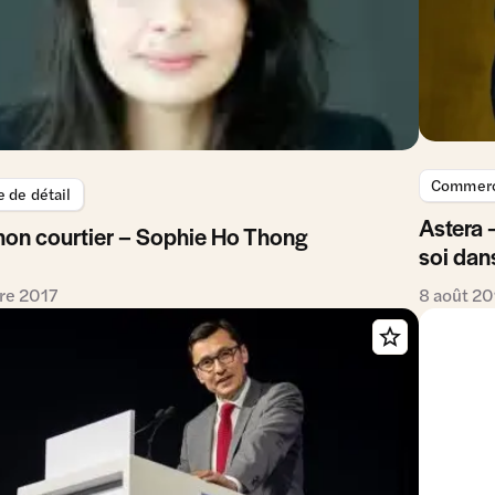
Commerce
de détail
Astera 
mon courtier – Sophie Ho Thong
soi dan
re 2017
8 août 20