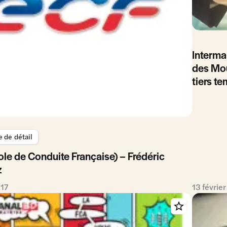
Interma
des Mou
tiers t
de détail
le de Conduite Française) – Frédéric
z
017
13 févrie