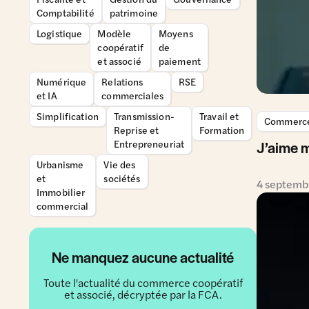
Comptabilité
patrimoine
Logistique
Modèle
Moyens
coopératif
de
et associé
paiement
Numérique
Relations
RSE
et IA
commerciales
Simplification
Transmission-
Travail et
Commerce 
Reprise et
Formation
Entrepreneuriat
J’aime 
Urbanisme
Vie des
et
sociétés
4 septemb
Immobilier
commercial
Ne manquez aucune actualité
Toute l'actualité du commerce coopératif
et associé, décryptée par la FCA.