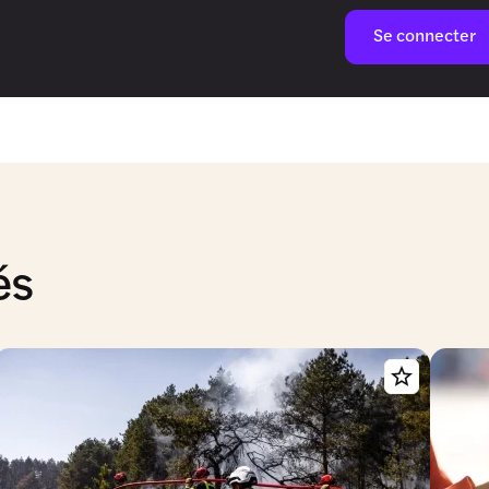
Se connecter
és