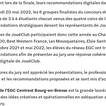
t lors de la finale, leurs recommandations digitales da
di 20 mai 2022, les 6 groupes finalistes du concours d
de 3 à 4 étudiants chacun venus des quatre coins de l
dations stratégiques devant les représentants de Jo
es de JouéClub participaient donc cette année au Chal
0, Best Western France, Les Mousquetaires, Elsie Sant
obre 2021 et mai 2022, les élèves du réseau EGC ont tra
ations afin de présenter au jury une réponse cohérent
é digitale de JouéClub.
es du jury ont apprécié les présentations, le professio
 et les recommandations proposées et se sont mis d’ac
 de l’EGC Centrest Bourg-en-Bresse
est la grande lauré
des idées créatives et opérationnelles en adéquation a
ry.