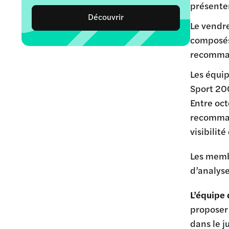
présenten
Découvrir
Le vendre
composés 
recomman
Les équip
Sport 200
Entre oct
recommand
visibilit
Les membr
d’analyse
L’équipe
proposer 
dans le ju