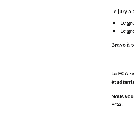
Le jury 
Le gr
Le gr
Bravo à t
La FCA re
étudiants
Nous vou
FCA.