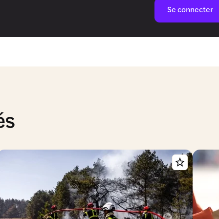
Se connecter
és