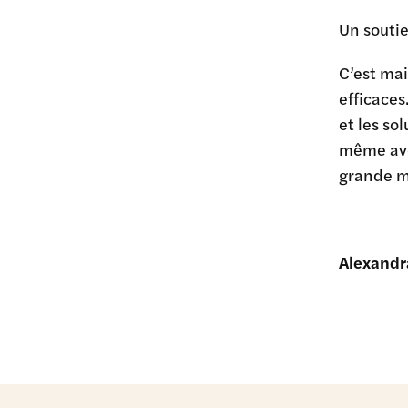
Un souti
C’est mai
efficace
et les so
même avec
grande ma
Alexandr