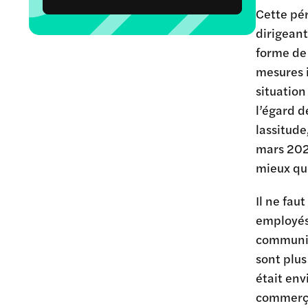
Cette pér
dirigeant
forme de 
mesures i
situation
l’égard 
lassitude
mars 202
mieux qu
Il ne fau
employés 
communica
sont plus
était en
commerça