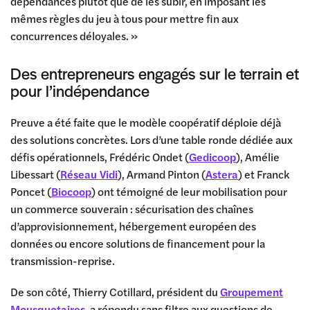
dépendances plutôt que de les subir, en imposant les
mêmes règles du jeu à tous pour mettre fin aux
concurrences déloyales. »
Des entrepreneurs engagés sur le terrain et
pour l’indépendance
Preuve a été faite que le modèle coopératif déploie déjà
des solutions concrètes. Lors d’une table ronde dédiée aux
défis opérationnels, Frédéric Ondet (
Gedicoop
), Amélie
Libessart (
Réseau Vidi
), Armand Pinton (
Astera
) et Franck
Poncet (
Biocoop
) ont témoigné de leur mobilisation pour
un commerce souverain : sécurisation des chaînes
d’approvisionnement, hébergement européen des
données ou encore solutions de financement pour la
transmission-reprise.
De son côté, Thierry Cotillard, président du
Groupement
Mousquetaires
, a répondu sans filtre aux questions de