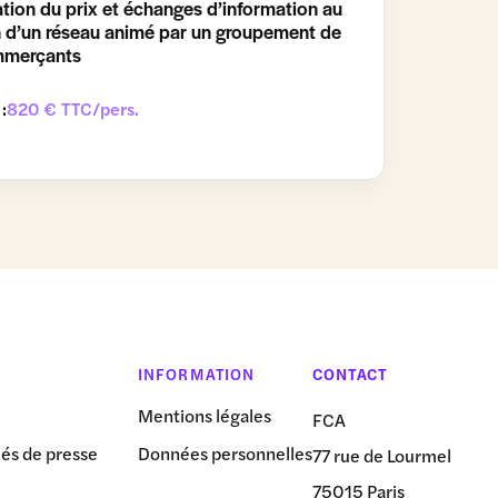
ation du prix et échanges d’information au
n d’un réseau animé par un groupement de
merçants
 :
820 € TTC/pers.
INFORMATION
CONTACT
Mentions légales
FCA
s de presse
Données personnelles
77 rue de Lourmel
75015 Paris