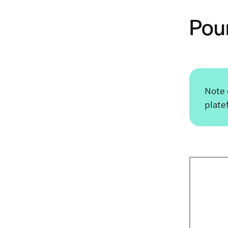
Pour
Note 
plate