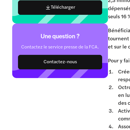
Télécharger
dépensés 
seuls 16 
Bénéficia
Une question ?
tournent 
et sur l
Contactez le service presse de la FCA.
Pour y fa
Contactez-nous
Crée
resp
Octr
en l
des 
Acti
comm
Asso