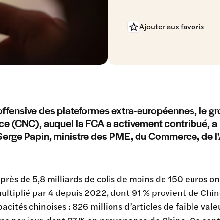
Ajouter aux favoris
’offensive des plateformes extra-européennes, le gr
 (CNC), auquel la FCA a activement contribué, a re
erge Papin, ministre des PME, du Commerce, de l'A
près de 5,8 milliards de colis de moins de 150 euros o
ltiplié par 4 depuis 2022, dont 91 % provient de Chin
pacités chinoises : 826 millions d’articles de faible va
ons par jour, dont 97 % en provenance de Chine. Ce sont 