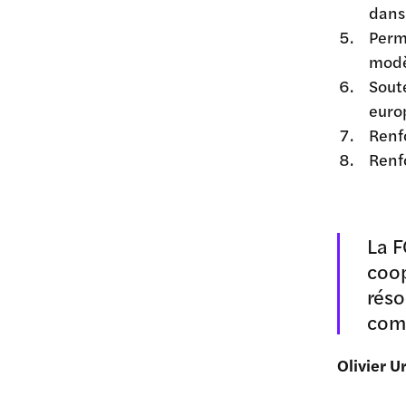
dans
Perm
modè
Sout
euro
Renfo
Renf
La F
coop
réso
com
Olivier U